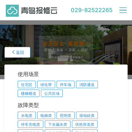
029-82522265
返回
使用场景
住宅区
绿化带
停车场
消防通道
楼梯楼道
公共区域
故障类型
水电类
电梯类
照明类
墙地砖类
停车充电类
下水漏水类
供热管道类